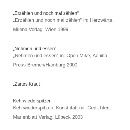
„Erzäh­len und noch mal zäh­len“
„Erzäh­len und noch mal zäh­len“ in: Herz­wärts,
Mile­na Ver­lag, Wien 1999
„Neh­men und essen“
„Neh­men und essen“ in: Open Mike, Achil­la
Press Bremen/Hamburg 2000
„Zar­tes Kraut“
Kehr­wie­der­spit­zen
Kehr­wie­der­spit­zen, Kunst­blatt mit Gedich­ten,
Mari­en­blatt Ver­lag, Lübeck 2003