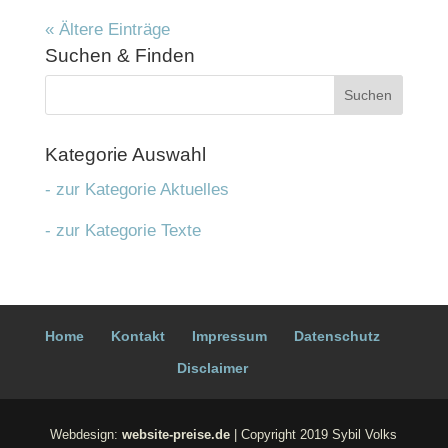
« Ältere Einträge
Suchen & Fin­den
Kate­go­rie Aus­wahl
- zur Kategorie Aktuelles
- zur Kategorie Texte
Home
Kon­takt
Impres­sum
Daten­schutz
Dis­clai­mer
Webdesign:
website-preise.de
| Copyright 2019 Sybil Volks