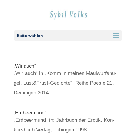
Seite wählen
„Wir auch“
„Wir auch“ in „Komm in mei­nen Maul­wurfs­hü­
gel. Lust&Frust-Gedichte“, Rei­he Poe­sie 21,
Dei­nin­gen 2014
„Erd­beer­mund“
„Erd­beer­mund“ in: Jahr­buch der Ero­tik, Kon­
kurs­buch Ver­lag, Tübin­gen 1998