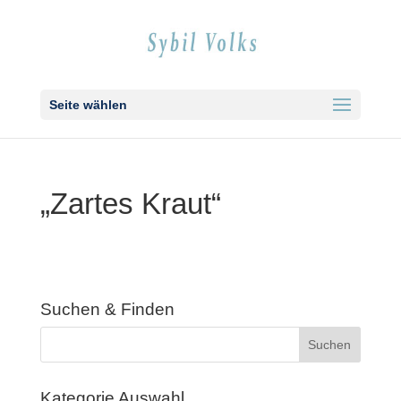
Seite wählen
„Zar­tes Kraut“
Suchen & Fin­den
Kate­go­rie Aus­wahl