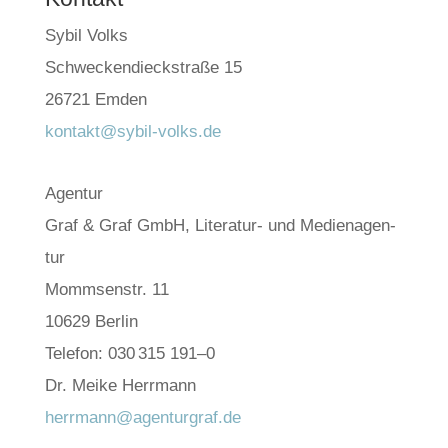
Sybil Volks
Schwe­cken­dieck­stra­ße 15
26721 Emden
kontakt@sybil-volks.de
Agen­tur
Graf & Graf GmbH, Lite­ra­tur- und Medi­en­agen­
tur
Momm­senstr. 11
10629 Ber­lin
Tele­fon: 030 315 191–0
Dr. Mei­ke Herr­mann
herrmann@agenturgraf.de