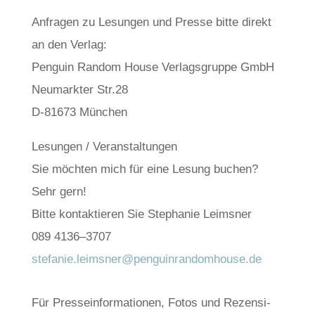
Anfra­gen zu Lesun­gen und Pres­se bit­te direkt
an den Ver­lag:
Pen­gu­in Ran­dom House Ver­lags­grup­pe GmbH
Neu­mark­ter Str.28
D‑81673 Mün­chen
Lesun­gen / Ver­an­stal­tun­gen
Sie möch­ten mich für eine Lesung buchen?
Sehr gern!
Bit­te kon­tak­tie­ren Sie Ste­pha­nie Leims­ner
089 4136–3707
stefanie.leimsner@penguinrandomhouse.de
Für Pres­se­infor­ma­tio­nen, Fotos und Rezen­si­