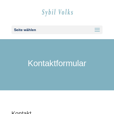
Seite wählen
Kon­takt­for­mu­lar
Kon­takt