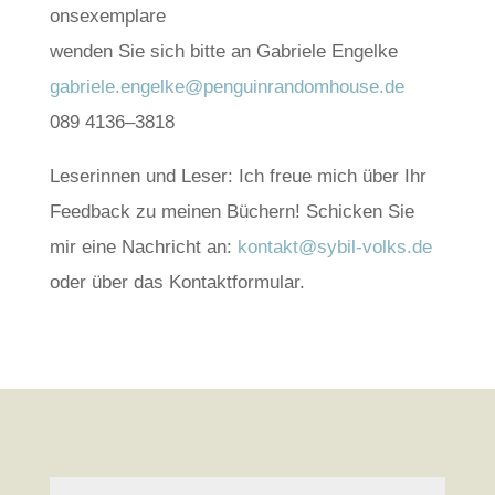
ons­exem­pla­re
wen­den Sie sich bit­te an Gabrie­le Engel­ke
gabriele.engelke@penguinrandomhouse.de
089 4136–3818
Lese­rin­nen und Leser: Ich freue mich über Ihr
Feed­back zu mei­nen Büchern! Schi­cken Sie
mir eine Nach­richt an:
kontakt@sybil-volks.de
oder über das Kon­takt­for­mu­lar.