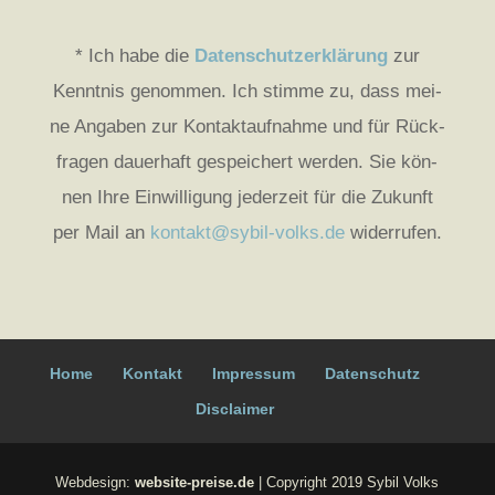
* Ich habe die
Daten­schutz­er­klä­rung
zur
Kennt­nis genom­men. Ich stim­me zu, dass mei­
ne Anga­ben zur Kon­takt­auf­nah­me und für Rück­
fra­gen dau­er­haft gespei­chert wer­den. Sie kön­
nen Ihre Ein­wil­li­gung jeder­zeit für die Zukunft
per Mail an
kontakt@sybil-volks.de
wider­ru­fen.
Home
Kon­takt
Impres­sum
Daten­schutz
Dis­clai­mer
Webdesign:
website-preise.de
| Copyright 2019 Sybil Volks