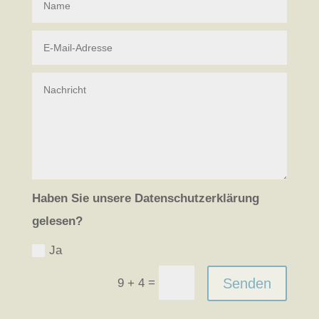
Haben Sie unse­re Daten­schutz­er­klä­rung
gele­sen?
Ja
=
Senden
9 + 4