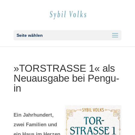
Seite wählen
»TORSTRASSE 1« als
Neu­aus­ga­be bei Pen­gu­
in
Ein Jahr­hun­dert,
zwei Fami­li­en und
ein Haus im Her­zen