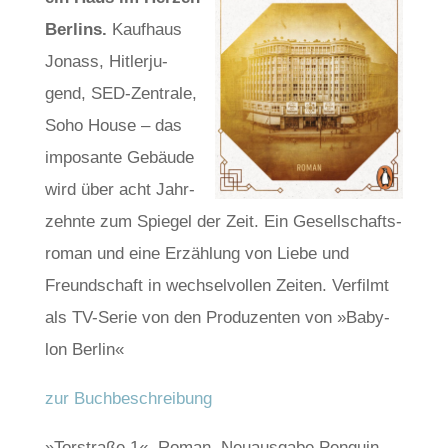
Ber­lins.
Kauf­haus
Jonass, Hit­ler­ju­
gend, SED-Zen­tra­le,
Soho House – das
impo­san­te Gebäu­de
wird über acht Jahr­
zehn­te zum Spie­gel der Zeit. Ein Gesell­schafts­
ro­man und eine Erzäh­lung von Lie­be und
Freund­schaft in wech­sel­vol­len Zei­ten. Ver­filmt
als TV-Serie von den Pro­du­zen­ten von »Baby­
lon Ber­lin«
zur Buch­be­schrei­bung
»Tor­stra­ße 1«, Roman, Neu­aus­ga­be Pen­gu­in