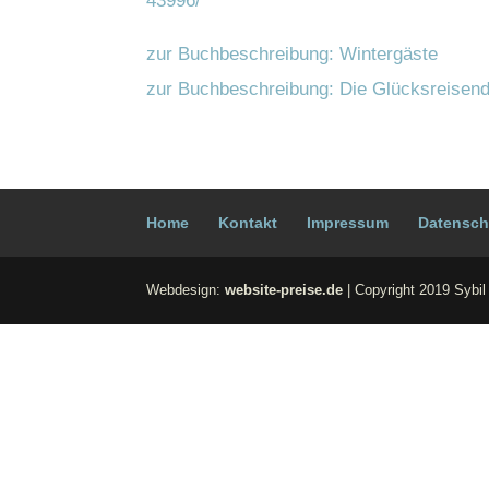
43996/
zur Buch­be­schrei­bung: Win­ter­gäs­te
zur Buch­be­schrei­bung: Die Glücks­rei­sen­
Home
Kon­takt
Impres­sum
Daten­sch
Webdesign:
website-preise.de
| Copyright 2019 Sybil