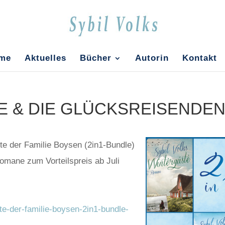
me
Aktu­el­les
Bücher
Autorin
Kon­takt
E & DIE GLÜCKSREISENDE
 der Fami­lie Boy­sen (2in1-Bund­le)
Roma­ne zum Vor­teils­preis ab Juli
te-der-familie-boysen-2in1-bundle-