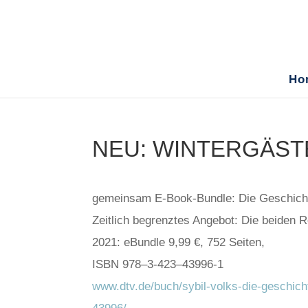
Ho
NEU: WINTERGÄST
gemein­sam E‑Book-Bund­le: Die Geschich­te
Zeit­lich begrenz­tes Ange­bot: Die bei­den 
2021: eBund­le 9,99 €, 752 Sei­ten,
ISBN 978–3‑423–43996‑1
www.dtv.de/buch/sybil-volks-die-geschich