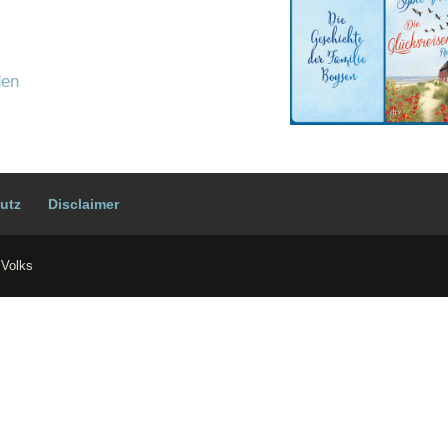
den
utz
Dis­clai­mer
 Volks