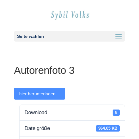
Seite wählen
Autoren­fo­to 3
hier her­un­ter­la­den…
Down­load
8
Datei­grö­ße
964.05 KB