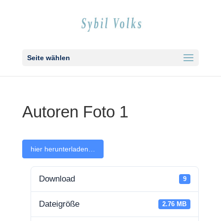
Seite wählen
Autoren Foto 1
hier her­un­ter­la­den…
Down­load
9
Datei­grö­ße
2.76 MB